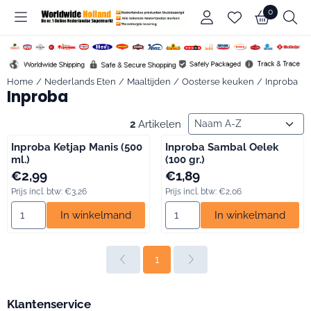
Cookievoorkeuren zijn beschikbaar. Kies instellingen of sta alle c
0
Home
/
Nederlands Eten
/
Maaltijden
/
Oosterse keuken
/
Inproba
Inproba
Sorteermethode
2
Artikelen
Inproba Ketjap Manis (500
Inproba Sambal Oelek
ml.)
(100 gr.)
Prijs: 2,99, inclusief btw: 3,26
Prijs: 1,89, inclusief btw: 2,06
€2,99
€1,89
Prijs incl. btw:
€3,26
Prijs incl. btw:
€2,06
Aantal kiezen voor Inproba Ketjap Manis (500 ml.)
Aantal kiezen voor Inproba Sam
In winkelmand
In winkelmand
1
Klantenservice