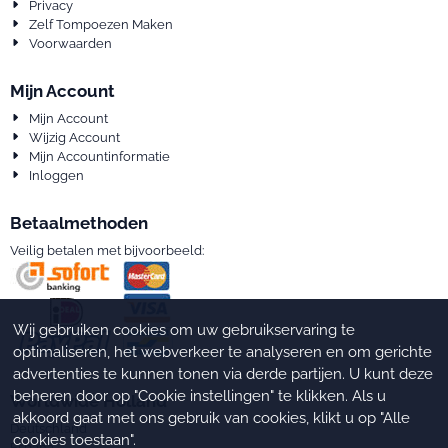
Privacy
Zelf Tompoezen Maken
Voorwaarden
Mijn Account
Mijn Account
Wijzig Account
Mijn Accountinformatie
Inloggen
Betaalmethoden
Veilig betalen met bijvoorbeeld:
Wij gebruiken cookies om uw gebruikservaring te
optimaliseren, het webverkeer te analyseren en om gerichte
advertenties te kunnen tonen via derde partijen. U kunt deze
beheren door op "Cookie instellingen" te klikken. Als u
Worldwide Holland
akkoord gaat met ons gebruik van cookies, klikt u op "Alle
Deutschland
cookies toestaan".
España