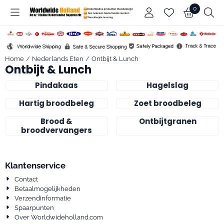
Cookievoorkeuren zijn beschikbaar. Kies instellingen of sta alle c
0
Home
/
Nederlands Eten
/
Ontbijt & Lunch
Ontbijt & Lunch
Pindakaas
Hagelslag
Hartig broodbeleg
Zoet broodbeleg
Brood &
Ontbijtgranen
broodvervangers
Klantenservice
Contact
Betaalmogelijkheden
Verzendinformatie
Spaarpunten
Over Worldwideholland.com