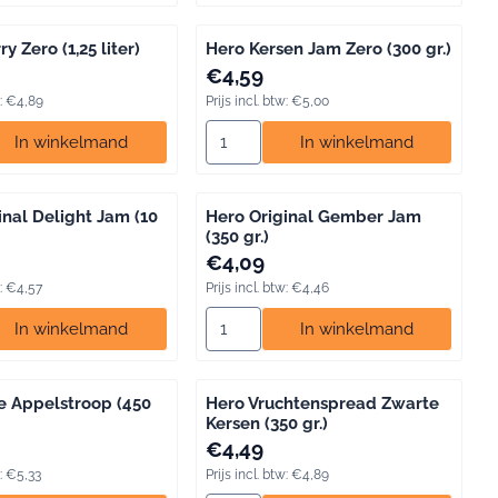
y Zero (1,25 liter)
Hero Kersen Jam Zero (300 gr.)
 inclusief btw: 4,89
Prijs: 4,59, inclusief btw: 5,00
€4,59
:
€4,89
Prijs incl. btw:
€5,00
r)
zen voor Hero Cherry Zero (1,25 liter)
Aantal kiezen voor Hero Kersen Jam Ze
In winkelmand
In winkelmand
inal Delight Jam (10
Hero Original Gember Jam
(350 gr.)
 inclusief btw: 4,57
Prijs: 4,09, inclusief btw: 4,46
€4,09
:
€4,57
Prijs incl. btw:
€4,46
(600 gr.)
zen voor Hero Original Delight Jam (10 x 20 gr.)
Aantal kiezen voor Hero Original Gemb
In winkelmand
In winkelmand
e Appelstroop (450
Hero Vruchtenspread Zwarte
Kersen (350 gr.)
 inclusief btw: 5,33
Prijs: 4,49, inclusief btw: 4,89
€4,49
:
€5,33
Prijs incl. btw:
€4,89