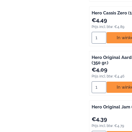
Hero Cassis Zero (1,
Prijs: 4,49, inclusief 
€4,49
Prijs incl. btw:
€4,89
Aantal kiezen voor He
In win
Hero Original Aar
(350 gr.)
Prijs: 4,09, inclusief 
€4,09
Prijs incl. btw:
€4,46
Aantal kiezen voor 
In win
Hero Original Jam (
Prijs: 4,39, inclusief 
€4,39
Prijs incl. btw:
€4,79