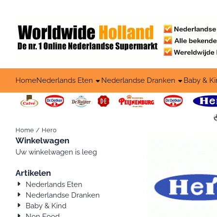
Cookievoorkeuren zijn beschikbaar. Kies instellingen of sta alle c
Home
Nederlands Eten
Nederlandse Dranken
Baby & Ki
Home
/
Hero
Winkelwagen
Uw winkelwagen is leeg
Artikelen
Nederlands Eten
Nederlandse Dranken
Baby & Kind
Non Food