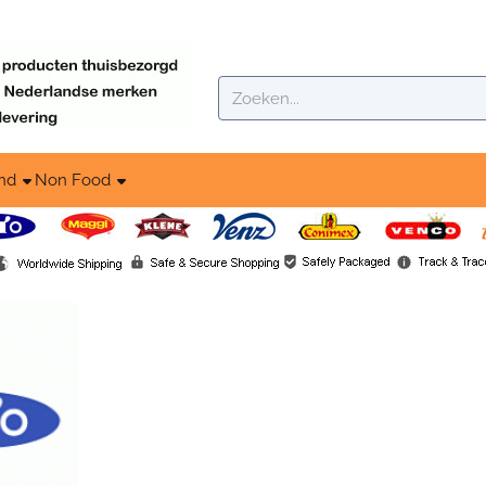
ookies toe.
Zoeken
nd
Non Food