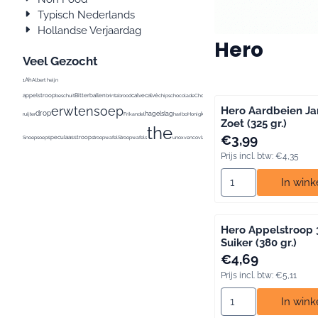
Typisch Nederlands
Hollandse Verjaardag
Hero
Veel Gezocht
Ah
1
Albert heijn
appelstroop
Bitterballen
calve
calvé
conimex
beschuit
brinta
brood
chips
chocolade
Chocomel
curry
De
erwtensoep
Hero Aardbeien J
drop
hagelslag
kaas
ontbijtk
ruijter
Frikandel
haribo
Honig
katja
Ketjap
knorr
koffie
Kroket
Kruiden
Zoet (325 gr.)
the
Prijs: 3,99, inclusief 
€3,99
speculaas
stroop
Snoep
soep
stroopwafel
Stroopwafels
unox
venco
vla
vlokken
Prijs incl. btw:
€4,35
Aantal kiezen voor 
In win
Hero Appelstroop
Suiker (380 gr.)
Prijs: 4,69, inclusief 
€4,69
Prijs incl. btw:
€5,11
Aantal kiezen voor 
In win