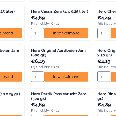
25 liter)
Hero Cassis Zero (4 x 0,25 liter)
Hero Cherr
btw: 4,89
Prijs: 4,69, inclusief btw: 5,11
Prijs: 4,49,
€4,69
€4,49
Prijs incl. btw:
€5,11
Prijs incl. btw
ro Cassis Zero (1,25 liter)
Aantal kiezen voor Hero Cassis Zero (4 x 0,25 lite
Aantal kie
kelmand
In winkelmand
dbeien Jam
Hero Original Aardbeien Jam
Hero Orig
(600 gr.)
x 20 gr.)
btw: 4,46
Prijs: 6,49, inclusief btw: 7,07
Prijs: 4,19,
€6,49
€4,19
Prijs incl. btw:
€7,07
Prijs incl. btw
Hero Original Aardbeien Jam (350 gr.)
Aantal kiezen voor Hero Original Aardbeien Jam 
Aantal kie
kelmand
In winkelmand
10 x 25 gr.)
Hero Perzik Passievrucht Zero
Hero Rins
(300 gr.)
gr.)
btw: 4,79
Prijs: 4,69, inclusief btw: 5,11
Prijs: 4,89,
€4,69
€4,89
Prijs incl. btw:
€5,11
Prijs incl. btw