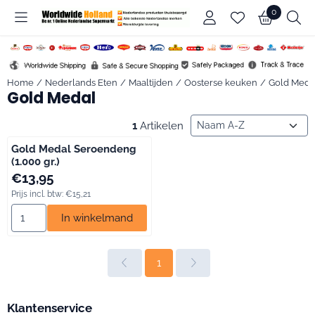
Cookievoorkeuren zijn beschikbaar. Kies instellingen of sta alle c
0
Home
/
Nederlands Eten
/
Maaltijden
/
Oosterse keuken
/
Gold Meda
Gold Medal
Sorteermethode
1
Artikelen
Gold Medal Seroendeng
(1.000 gr.)
Prijs: 13,95, inclusief btw: 15,21
€13,95
Prijs incl. btw:
€15,21
Aantal kiezen voor Gold Medal Seroendeng (1.000 gr.)
In winkelmand
1
Klantenservice