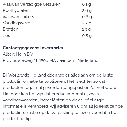
waarvan verzadigde vetzuren
0.1 g
Koolhydraten
2.6 g
waarvan suikers
0.6 g
Voedingsvezel
2.7 g
Eiwitten
1.3 g
Zout
0.5 g
Contactgegevens leverancier:
Albert Heijn B.V.
Provincialeweg 11, 1506 MA Zaandam, Nederland
Bij Worldwide Holland doen we er alles aan om de juiste
productinformatie te publiceren. Het is echter zo dat
producten regelmatig worden aangepast en/of verbeterd.
Hierdoor kan het zijn dat productinformatie, zoals
voedingswaarden, ingrediënten en dieet- of allergie-
informatie is veranderd. Wij adviseren u om altijd eerst zelf de
productinformatie op de verpakking te lezen voordat u het
product nuttigt.