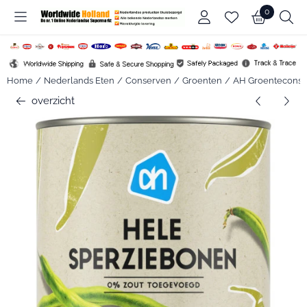
Cookievoorkeuren zijn beschikbaar. Kies instellingen of sta alle c
0
Home
/
Nederlands Eten
/
Conserven
/
Groenten
/
AH Groentecons
overzicht