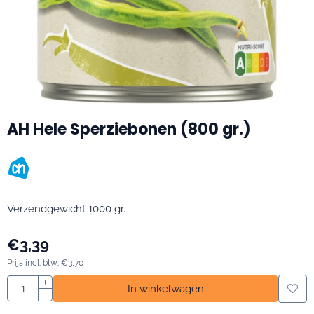
AH Hele Sperziebonen (800 gr.)
Verzendgewicht 1000 gr.
€
3,39
Prijs incl. btw:
€
3,70
Aantal
+
In winkelwagen
-