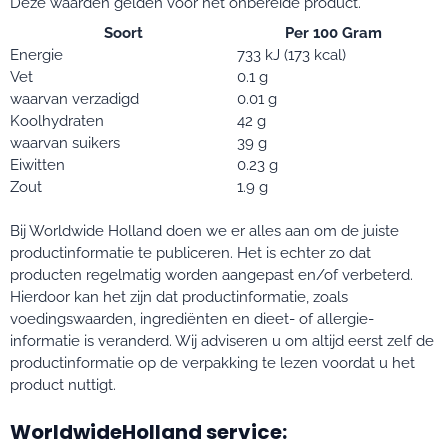
Deze waarden gelden voor het onbereide product.
Soort
Per 100 Gram
Energie
733 kJ (173 kcal)
Vet
0.1 g
waarvan verzadigd
0.01 g
Koolhydraten
42 g
waarvan suikers
39 g
Eiwitten
0.23 g
Zout
1.9 g
Bij Worldwide Holland doen we er alles aan om de juiste
productinformatie te publiceren. Het is echter zo dat
producten regelmatig worden aangepast en/of verbeterd.
Hierdoor kan het zijn dat productinformatie, zoals
voedingswaarden, ingrediënten en dieet- of allergie-
informatie is veranderd. Wij adviseren u om altijd eerst zelf de
productinformatie op de verpakking te lezen voordat u het
product nuttigt.
WorldwideHolland service: