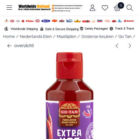
Cookievoorkeuren zijn beschikbaar. Kies instellingen of sta alle c
0
Home
/
Nederlands Eten
/
Maaltijden
/
Oosterse keuken
/
Go Tan
/
G
overzicht