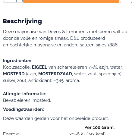
Beschrijving
Deze mayonaise van Devos & Lemmens met eieren valt op
door de volle en romige smaak. D&L produceerd
ambachtelijke mayonaise en andere sauzen sinds 1886.
Ingrediënten
:
Koolzaadolie,
EIGEEL
van scharreleieren 7,5%, azijn, water,
MOSTERD
(azijn,
MOSTERDZAAD
, water, zout, specerijen),
suiker, zout, antioxidant: E385, aroma.
Allergie-informatie:
Bevat: eieren, mosterd.
Voedingswaarden:
Deze waarden gelden voor het onbereide product.
Per 100 Gram.
Energie
3056 kJ (743 kcal)