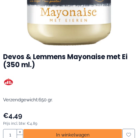
Devos & Lemmens Mayonaise met Ei
(350 ml.)
Verzendgewicht:650 gr.
€
4,49
Prijs incl. btw:
€
4,89
Aantal
+
In winkelwagen
-