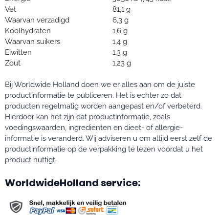
Vet
81,1 g
Waarvan verzadigd
6,3 g
Koolhydraten
1,6 g
Waarvan suikers
1,4 g
Eiwitten
1,3 g
Zout
1,23 g
Bij Worldwide Holland doen we er alles aan om de juiste
productinformatie te publiceren. Het is echter zo dat
producten regelmatig worden aangepast en/of verbeterd.
Hierdoor kan het zijn dat productinformatie, zoals
voedingswaarden, ingrediënten en dieet- of allergie-
informatie is veranderd. Wij adviseren u om altijd eerst zelf de
productinformatie op de verpakking te lezen voordat u het
product nuttigt.
WorldwideHolland service: