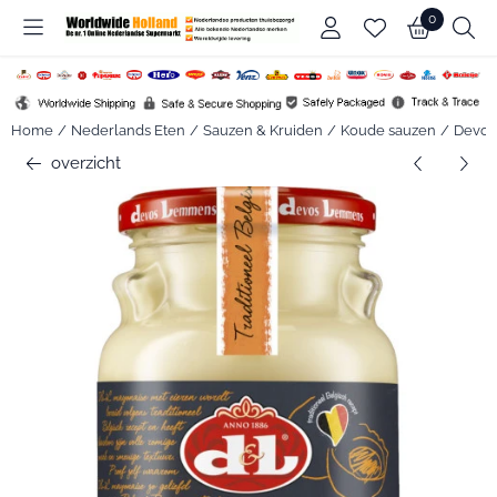
Cookievoorkeuren zijn beschikbaar. Kies instellingen of sta alle c
0
Home
/
Nederlands Eten
/
Sauzen & Kruiden
/
Koude sauzen
/
Devos
overzicht