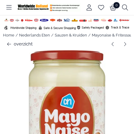
Cookievoorkeuren zijn beschikbaar. Kies instellingen of sta alle c
0
Home
/
Nederlands Eten
/
Sauzen & Kruiden
/
Mayonaise & Fritessaus
overzicht