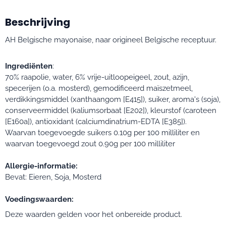
Beschrijving
AH Belgische mayonaise, naar origineel Belgische receptuur.
Ingrediënten
:
70% raapolie, water, 6% vrije-uitloopeigeel, zout, azijn,
specerijen (o.a. mosterd), gemodificeerd maïszetmeel,
verdikkingsmiddel (xanthaangom [E415]), suiker, aroma's (soja),
conserveermiddel (kaliumsorbaat [E202]), kleurstof (caroteen
[E160a]), antioxidant (calciumdinatrium-EDTA [E385]).
Waarvan toegevoegde suikers 0.10g per 100 milliliter en
waarvan toegevoegd zout 0.90g per 100 milliliter
Allergie-informatie:
Bevat: Eieren, Soja, Mosterd
Voedingswaarden:
Deze waarden gelden voor het onbereide product.