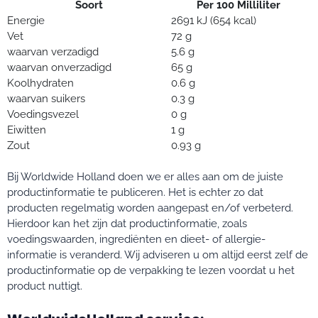
Soort
Per 100 Milliliter
Energie
2691 kJ (654 kcal)
Vet
72 g
waarvan verzadigd
5.6 g
waarvan onverzadigd
65 g
Koolhydraten
0.6 g
waarvan suikers
0.3 g
Voedingsvezel
0 g
Eiwitten
1 g
Zout
0.93 g
Bij Worldwide Holland doen we er alles aan om de juiste
productinformatie te publiceren. Het is echter zo dat
producten regelmatig worden aangepast en/of verbeterd.
Hierdoor kan het zijn dat productinformatie, zoals
voedingswaarden, ingrediënten en dieet- of allergie-
informatie is veranderd. Wij adviseren u om altijd eerst zelf de
productinformatie op de verpakking te lezen voordat u het
product nuttigt.