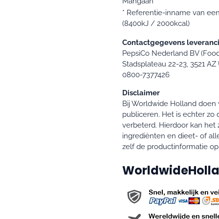
Mangaan
* Referentie-inname van e
(8400kJ / 2000kcal)
Contactgegevens leveranci
PepsiCo Nederland BV (Foods
Stadsplateau 22-23, 3521 AZ 
0800-7377426
Disclaimer
Bij Worldwide Holland doen w
publiceren. Het is echter z
verbeterd. Hierdoor kan het 
ingrediënten en dieet- of all
zelf de productinformatie op
WorldwideHolla