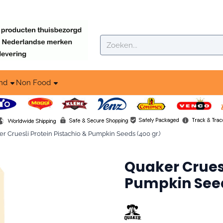
ookies toe.
Zoeken
nd
Non Food
r Cruesli Protein Pistachio & Pumpkin Seeds (400 gr.)
Quaker Cruesl
Pumpkin Seed