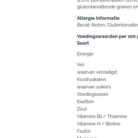
(2,8%), pompoenpitten (1,8%
glutenbevattende granen en
Allergie Informatie
Bevat: Noten, Glutenbevatte
Voedingswaarden per 100 g
Soort
Energie
Vet
waarvan verzadigd
Koolhydraten
waarvan suikers
Voedingsvezel
Eiwitten
Zout
Vitamine B1 / Thiamine
Vitamine H / Biotine
Fosfor