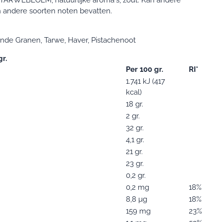
).TARWEBLOEM, natuurlijke aroma's, zout. Kan andere
 andere soorten noten bevatten.
nde Granen, Tarwe, Haver, Pistachenoot
r.
Per 100 gr.
RI*
1.741 kJ (417
kcal)
18 gr.
2 gr.
32 gr.
4,1 gr.
21 gr.
23 gr.
0,2 gr.
0,2 mg
18%
8,8 µg
18%
159 mg
23%