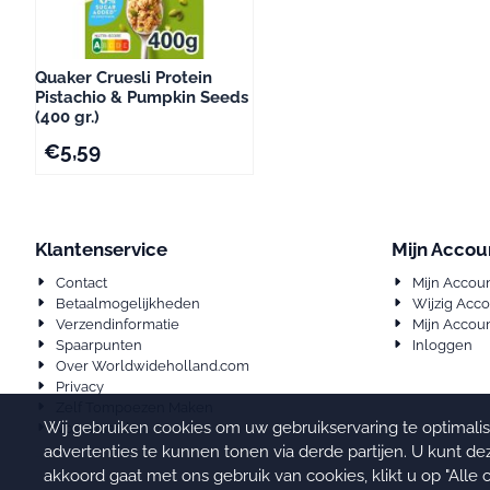
Quaker Cruesli Protein
Pistachio & Pumpkin Seeds
(400 gr.)
€
5,59
Klantenservice
Mijn Accou
Contact
Mijn Accou
Betaalmogelijkheden
Wijzig Acc
Verzendinformatie
Mijn Accoun
Spaarpunten
Inloggen
Over Worldwideholland.com
Privacy
Zelf Tompoezen Maken
Wij gebruiken cookies om uw gebruikservaring te optimali
Voorwaarden
advertenties te kunnen tonen via derde partijen. U kunt dez
akkoord gaat met ons gebruik van cookies, klikt u op "Alle 