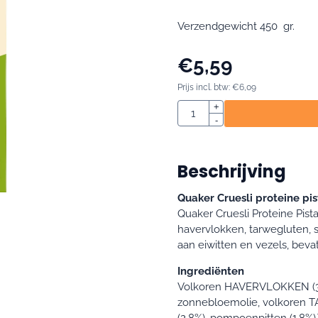
Verzendgewicht 450 gr.
€
5,59
Prijs incl. btw:
€
6,09
Aantal
+
-
Beschrijving
Quaker Cruesli proteine pi
Quaker Cruesli Proteine Pis
havervlokken, tarwegluten, s
aan eiwitten en vezels, bev
Ingrediënten
Volkoren HAVERVLOKKEN (33
zonnebloemolie, volkoren