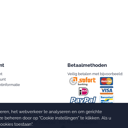
nt
Betaalmethoden
nt
Veilig betalen met bijvoorbeeld:
ount
tinformatie
seren, het webverkeer te analyseren en om gerichte
e beheren door op "Cookie instellingen" te klikken. Als u
KvK: 02069352 - Btw: NL820619425B01
cookies toestaan".