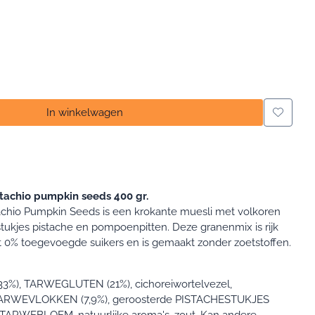
In winkelwagen
stachio pumpkin seeds 400 gr.
tachio Pumpkin Seeds is een krokante muesli met volkoren
tukjes pistache en pompoenpitten. Deze granenmix is rijk
at 0% toegevoegde suikers en is gemaakt zonder zoetstoffen.
%), TARWEGLUTEN (21%), cichoreiwortelvezel,
 TARWEVLOKKEN (7,9%), geroosterde PISTACHESTUKJES