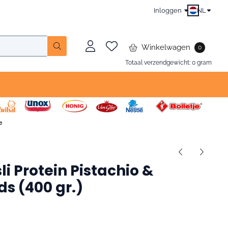
Inloggen
NL
Winkelwagen
0
Totaal verzendgewicht:
0
gram
i Protein Pistachio &
s (400 gr.)