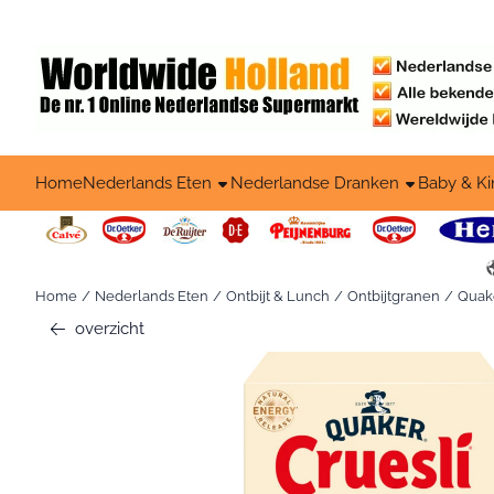
Cookievoorkeuren zijn beschikbaar. Kies instellingen of sta alle c
Home
Nederlands Eten
Nederlandse Dranken
Baby & Ki
Home
/
Nederlands Eten
/
Ontbijt & Lunch
/
Ontbijtgranen
/
Quake
overzicht