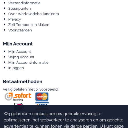
Verzendinformatie
Spaarpunten
Over Worldwideholland.com
Privacy
Zelf Tompoezen Maken
Voorwaarden
Mijn Account
Mijn Account
Wijzig Account
Mijn Accountinformatie
Inloggen
Betaalmethoden
Veilig betalen met bijvoorbeeld:
Wij gebruiken cookies om uw gebruikservaring te
optimaliseren, het webverkeer te analyseren en om gerichte
advertenties te kunnen tonen via derde partijen. U kunt deze