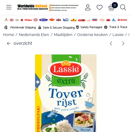
Cookievoorkeuren zijn beschikbaar. Kies instellingen of sta alle c
0
Home
/
Nederlands Eten
/
Maaltijden
/
Oosterse keuken
/
Lassie
/
La
overzicht