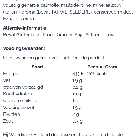
volledig geharde palmolie, maltodextrine, mineraalzout
(kalium), aroma (bevat TARWE, SELDERIJ), conserveermiddel
E202, gistextract.
Allergie-informatie:
Bevat:Glutenbevattende Granen, Soja, Selderij, Tarwe
Voedingswaarden:
Deze waarden gelden voor het bereide product.
Soort
Per 100 Gram
Energie
443 kJ (106 kcal)
Vet
1.9 g
waarvan verzadigd
0.2 g
Koolhydraten
19 g
waarvan suikers
1 g
Voedingsvezel
1.5 g
Eiwitten
2 g
Zout
0.3 g
Bij Worldwide Holland doen we er alles aan om de juiste