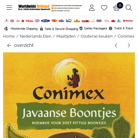
Cookievoorkeuren zijn beschikbaar. Kies instellingen of sta alle c
0
Home
/
Nederlands Eten
/
Maaltijden
/
Oosterse keuken
/
Conimex
overzicht