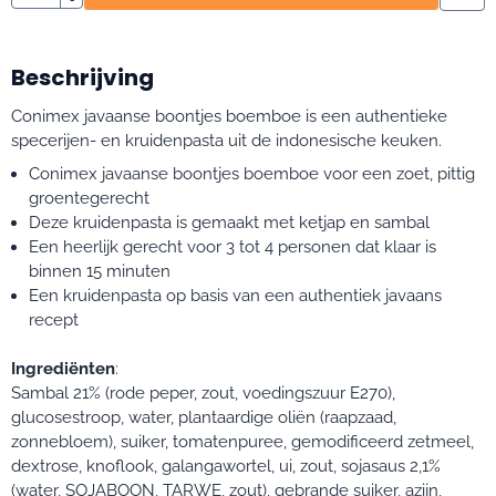
Beschrijving
Conimex javaanse boontjes boemboe is een authentieke
specerijen- en kruidenpasta uit de indonesische keuken.
Conimex javaanse boontjes boemboe voor een zoet, pittig
groentegerecht
Deze kruidenpasta is gemaakt met ketjap en sambal
Een heerlijk gerecht voor 3 tot 4 personen dat klaar is
binnen 15 minuten
Een kruidenpasta op basis van een authentiek javaans
recept
Ingrediënten
:
Sambal 21% (rode peper, zout, voedingszuur E270),
glucosestroop, water, plantaardige oliën (raapzaad,
zonnebloem), suiker, tomatenpuree, gemodificeerd zetmeel,
dextrose, knoflook, galangawortel, ui, zout, sojasaus 2,1%
(water, SOJABOON, TARWE, zout), gebrande suiker, azijn,