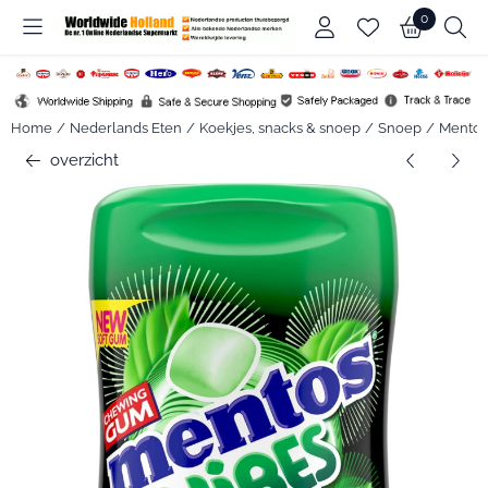
Cookievoorkeuren zijn beschikbaar. Kies instellingen of sta alle c
0
Home
/
Nederlands Eten
/
Koekjes, snacks & snoep
/
Snoep
/
Mentos
overzicht