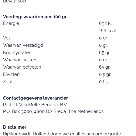
Bevat: Soja
Voedingswaarden per 100 gr.
Energie
692 kJ
166 kcal
Vet
0 gr.
Waarvan verzadigd
0 gr.
Koolhydraten
65 gr.
Waarvan suikers
0 gr.
Waarvan polyolen
65 gr.
Eiwitten
0,5 gr.
Zout
0,1 gr.
Contactgegevens leverancier
Perfetti Van Melle Benelux B.V.
P.O. Box 3000, 4800 DA Breda, The Netherlands.
Disclaimer
Bij Worldwide Holland doen we er alles aan om de juiste