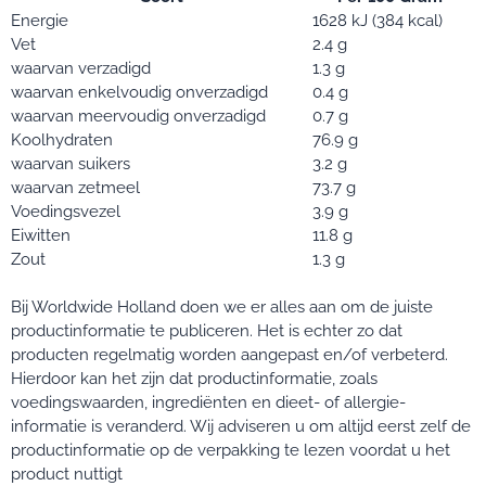
Energie
1628 kJ (384 kcal)
Vet
2.4 g
waarvan verzadigd
1.3 g
waarvan enkelvoudig onverzadigd
0.4 g
waarvan meervoudig onverzadigd
0.7 g
Koolhydraten
76.9 g
waarvan suikers
3.2 g
waarvan zetmeel
73.7 g
Voedingsvezel
3.9 g
Eiwitten
11.8 g
Zout
1.3 g
Bij Worldwide Holland doen we er alles aan om de juiste
productinformatie te publiceren. Het is echter zo dat
producten regelmatig worden aangepast en/of verbeterd.
Hierdoor kan het zijn dat productinformatie, zoals
voedingswaarden, ingrediënten en dieet- of allergie-
informatie is veranderd. Wij adviseren u om altijd eerst zelf de
productinformatie op de verpakking te lezen voordat u het
product nuttigt