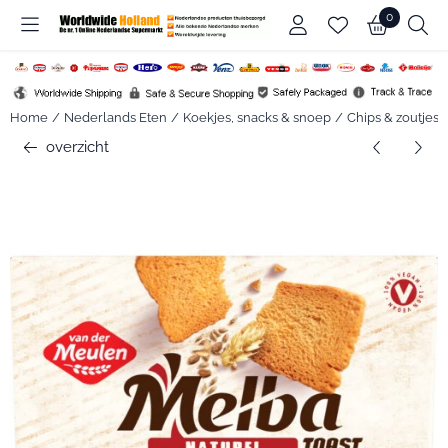
Cookievoorkeuren zijn beschikbaar. Kies instellingen of sta alle c
0
Home
/
Nederlands Eten
/
Koekjes, snacks & snoep
/
Chips & zoutjes
overzicht