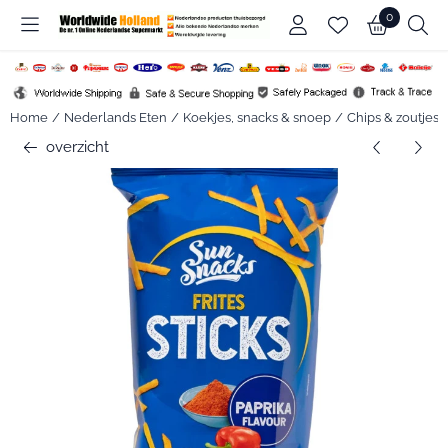
Cookievoorkeuren zijn beschikbaar. Kies instellingen of sta alle c
0
Home
/
Nederlands Eten
/
Koekjes, snacks & snoep
/
Chips & zoutjes
overzicht