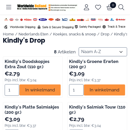
Cookievoorkeuren zijn beschikbaar. Kies instellingen of sta alle c
0
Home
/
Nederlands Eten
/
Koekjes, snacks & snoep
/
Drop
/
Kindly's
Kindly's Drop
Sorteermethode
8
Artikelen
Kindly's Doodskopjes
Kindly's Groene Erwten
Extra Zout (110 gr.)
(200 gr.)
Prijs: 2,79, inclusief btw: 3,04
Prijs: 3,09, inclusief btw: 3,37
€2,79
€3,09
Prijs incl. btw:
€3,04
Prijs incl. btw:
€3,37
Aantal kiezen voor Kindly's Doodskopjes Extra Zout (110 gr.)
Aantal kiezen voor Kindly's Gr
In winkelmand
In winkelmand
Kindly's Platte Salmiakjes
Kindly's Salmiak Touw (110
(200 gr.)
gr.)
Prijs: 3,09, inclusief btw: 3,37
Prijs: 2,79, inclusief btw: 3,04
€3,09
€2,79
Prijs incl. btw:
€3,37
Prijs incl. btw:
€3,04