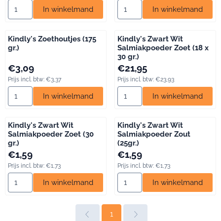
Aantal kiezen voor Kindly's Platte Salmiakjes (200 gr.)
Aantal kiezen voor Kindly's Sal
In winkelmand
In winkelmand
Kindly's Zoethoutjes (175
Kindly's Zwart Wit
gr.)
Salmiakpoeder Zoet (18 x
30 gr.)
Prijs: 3,09, inclusief btw: 3,37
Prijs: 21,95, inclusief btw: 23,93
€3,09
€21,95
Prijs incl. btw:
€3,37
Prijs incl. btw:
€23,93
Aantal kiezen voor Kindly's Zoethoutjes (175 gr.)
Aantal kiezen voor Kindly's Zw
In winkelmand
In winkelmand
Kindly's Zwart Wit
Kindly's Zwart Wit
Salmiakpoeder Zoet (30
Salmiakpoeder Zout
gr.)
(25gr.)
Prijs: 1,59, inclusief btw: 1,73
Prijs: 1,59, inclusief btw: 1,73
€1,59
€1,59
Prijs incl. btw:
€1,73
Prijs incl. btw:
€1,73
Aantal kiezen voor Kindly's Zwart Wit Salmiakpoeder Zoet (30 g
Aantal kiezen voor Kindly's Zw
In winkelmand
In winkelmand
1