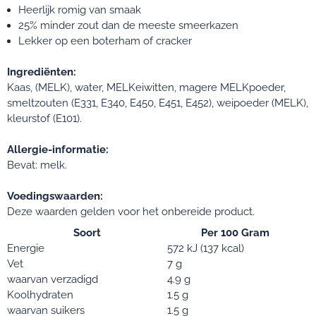
Heerlijk romig van smaak
25% minder zout dan de meeste smeerkazen
Lekker op een boterham of cracker
Ingrediënten:
Kaas, (MELK), water, MELKeiwitten, magere MELKpoeder,
smeltzouten (E331, E340, E450, E451, E452), weipoeder (MELK),
kleurstof (E101).
Allergie-informatie:
Bevat: melk.
Voedingswaarden:
Deze waarden gelden voor het onbereide product.
Soort
Per 100 Gram
Energie
572 kJ (137 kcal)
Vet
7 g
waarvan verzadigd
4.9 g
Koolhydraten
1.5 g
waarvan suikers
1.5 g