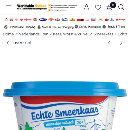
Cookievoorkeuren zijn beschikbaar. Kies instellingen of sta alle c
0
Home
/
Nederlands Eten
/
Kaas, Worst & Zuivel
/
Smeerkaas
/
Echte 
overzicht