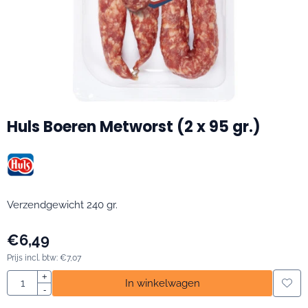
Huls Boeren Metworst (2 x 95 gr.)
Verzendgewicht 240 gr.
€
6,49
Prijs incl. btw:
€
7,07
Aantal
+
In winkelwagen
-