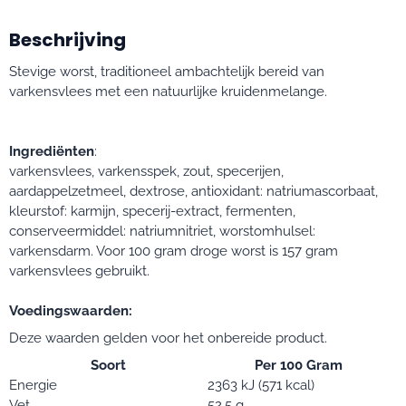
Beschrijving
Stevige worst, traditioneel ambachtelijk bereid van
varkensvlees met een natuurlijke kruidenmelange.
Ingrediënten
:
varkensvlees, varkensspek, zout, specerijen,
aardappelzetmeel, dextrose, antioxidant: natriumascorbaat,
kleurstof: karmijn, specerij-extract, fermenten,
conserveermiddel: natriumnitriet, worstomhulsel:
varkensdarm. Voor 100 gram droge worst is 157 gram
varkensvlees gebruikt.
Voedingswaarden:
Deze waarden gelden voor het onbereide product.
Soort
Per 100 Gram
Energie
2363 kJ (571 kcal)
Vet
52.5 g