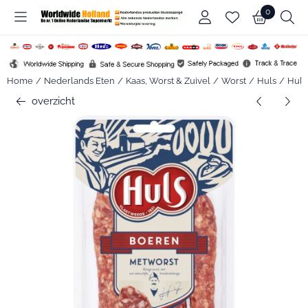
Cookievoorkeuren zijn beschikbaar. Kies instellingen of sta alle c
0
Home
/
Nederlands Eten
/
Kaas, Worst & Zuivel
/
Worst
/
Huls
/
Huls
overzicht