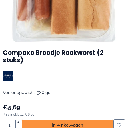
Compaxo Broodje Rookworst (2
stuks)
Verzendgewicht: 380 gr.
€
5,69
Prijs incl. btw:
€
6,20
Aantal
+
In winkelwagen
-