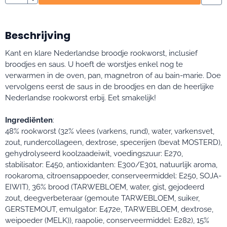
Beschrijving
Kant en klare Nederlandse broodje rookworst, inclusief
broodjes en saus. U hoeft de worstjes enkel nog te
verwarmen in de oven, pan, magnetron of au bain-marie. Doe
vervolgens eerst de saus in de broodjes en dan de heerlijke
Nederlandse rookworst erbij. Eet smakelijk!
Ingrediënten
:
48% rookworst (32% vlees (varkens, rund), water, varkensvet,
zout, rundercollageen, dextrose, specerijen (bevat MOSTERD),
gehydrolyseerd koolzaadeiwit, voedingszuur: E270,
stabilisator: E450, antioxidanten: E300/E301, natuurlijk aroma,
rookaroma, citroensappoeder, conserveermiddel: E250, SOJA-
EIWIT), 36% brood (TARWEBLOEM, water, gist, gejodeerd
zout, deegverbeteraar (gemoute TARWEBLOEM, suiker,
GERSTEMOUT, emulgator: E472e, TARWEBLOEM, dextrose,
weipoeder (MELK)), raapolie, conserveermiddel: E282), 15%