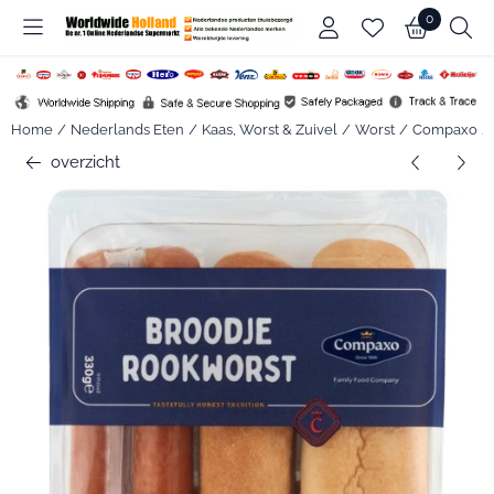
Cookievoorkeuren zijn beschikbaar. Kies instellingen of sta alle c
0
Home
/
Nederlands Eten
/
Kaas, Worst & Zuivel
/
Worst
/
Compaxo
/
overzicht