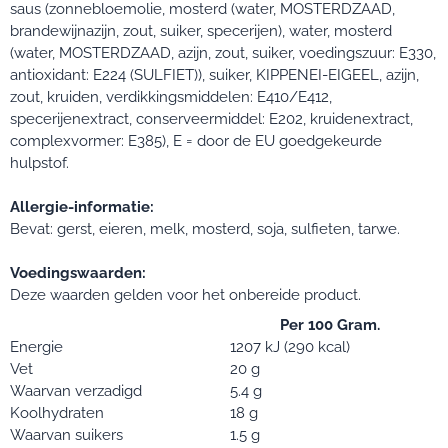
saus (zonnebloemolie, mosterd (water, MOSTERDZAAD,
brandewijnazijn, zout, suiker, specerijen), water, mosterd
(water, MOSTERDZAAD, azijn, zout, suiker, voedingszuur: E330,
antioxidant: E224 (SULFIET)), suiker, KIPPENEI-EIGEEL, azijn,
zout, kruiden, verdikkingsmiddelen: E410/E412,
specerijenextract, conserveermiddel: E202, kruidenextract,
complexvormer: E385), E = door de EU goedgekeurde
hulpstof.
Allergie-informatie:
Bevat: gerst, eieren, melk, mosterd, soja, sulfieten, tarwe.
Voedingswaarden:
Deze waarden gelden voor het onbereide product.
Per 100 Gram.
Energie
1207 kJ (290 kcal)
Vet
20 g
Waarvan verzadigd
5.4 g
Koolhydraten
18 g
Waarvan suikers
1.5 g