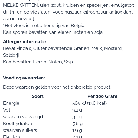
MELKEIWITTEN, uien, zout, kruiden en specerijen, emulgator:
di- tri- en polyfosfaten, voedingszuur: citroenzuur, antioxidant:
ascorbinezuur]
*Het vlees is niet afkomstig van België.
Kan sporen bevatten van eieren, noten en soja.
Allergie-informatie:
Bevat:Pinda's, Glutenbevattende Granen, Melk, Mosterd,
Selderij
Kan bevatten:Eieren, Noten, Soja
Voedingswaarden:
Deze waarden gelden voor het onbereide product.
Soort
Per 100 Gram
Energie
565 kJ (136 kcal)
Vet
9.1 g
waarvan verzadigd
3.1 g
Koolhydraten
5.6 g
waarvan suikers
1.9 g
Eiwitten
7.4 g