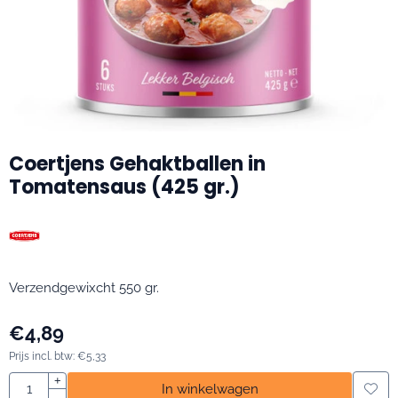
Coertjens Gehaktballen in
Tomatensaus (425 gr.)
Verzendgewixcht 550 gr.
€
4,89
Prijs incl. btw:
€
5,33
Aantal
+
In winkelwagen
-