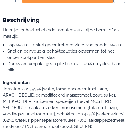
Beschrijving
Heerljke gehaktballetjes in tomatensaus, bij de borrel of als
maaltijd.
Topkwaliteit: enkel gecontroleerd vlees van goede kwaliteit
Snel en eenvoudig: gehaktballetjes opwarmen tot net
onder kookpunt en klaar
Duurzaam verpakt: geen plastic maar 100% recycleerbaar
blik
Ingrediënten
:
Tomatensaus 57,5% [water, tomatenconcentraat, uien,
ARACHIDEOLIE, gemodificeerd maïszetmeel, zout, suiker,
MELKPOEDER, kruiden en specerijen (bevat MOSTERD,
SELDERIJ), smaakversterker: monosodiumglutamaat, azijn,
voedingszuur: citroenzuur], gehaktballen 42,5% [varkensvlees*
(62%), water, kippenseparatorenvlees* (8%), aardappelzetmeel,
rundvlees* (5%), paneermeel (bevat GLUTEN),