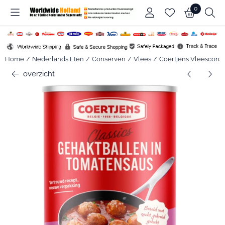
Cookievoorkeuren zijn beschikbaar. Kies instellingen of sta alle c
0
Home
/
Nederlands Eten
/
Conserven
/
Vlees
/
Coertjens Vleescons
overzicht