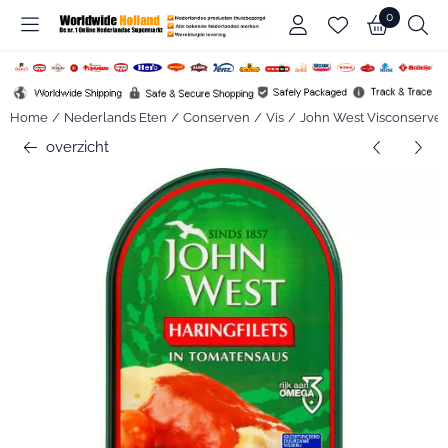
Cookievoorkeuren zijn beschikbaar. Kies instellingen of sta alle c
0
Home
/
Nederlands Eten
/
Conserven
/
Vis
/
John West Visconserve
overzicht