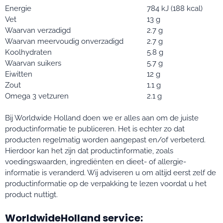
Energie
784 kJ (188 kcal)
Vet
13 g
Waarvan verzadigd
2.7 g
Waarvan meervoudig onverzadigd
2.7 g
Koolhydraten
5.8 g
Waarvan suikers
5.7 g
Eiwitten
12 g
Zout
1.1 g
Omega 3 vetzuren
2.1 g
Bij Worldwide Holland doen we er alles aan om de juiste
productinformatie te publiceren. Het is echter zo dat
producten regelmatig worden aangepast en/of verbeterd.
Hierdoor kan het zijn dat productinformatie, zoals
voedingswaarden, ingrediënten en dieet- of allergie-
informatie is veranderd. Wij adviseren u om altijd eerst zelf de
productinformatie op de verpakking te lezen voordat u het
product nuttigt.
WorldwideHolland service: