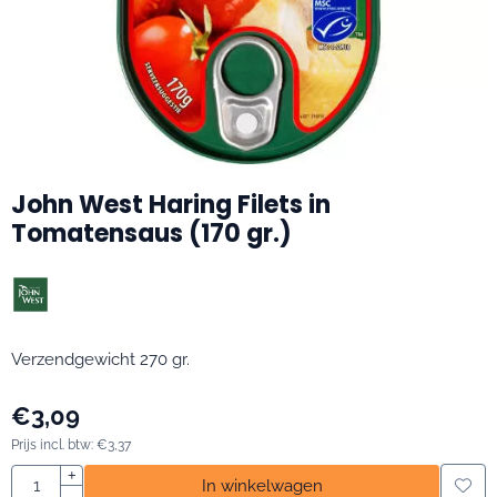
John West Haring Filets in
Tomatensaus (170 gr.)
Verzendgewicht 270 gr.
€
3,09
Prijs incl. btw:
€
3,37
Aantal
+
In winkelwagen
-