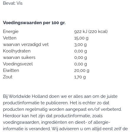
Bevat: Vis
Voedingswaarden per 100 gr.
Energie
922 kJ (220 kcal)
Vetten
15,00 g
waarvan verzadigd vet
3,00 g
Koolhydraten
0,00 g
waarvan suikers
0,00 g
Voedingsvezel
0,00 g
Eiwitten
20,00 g
Zout
1,70 g
Bij Worldwide Holland doen we er alles aan om de juiste
productinformatie te publiceren. Het is echter zo dat
producten regelmatig worden aangepast en/of verbeterd.
Hierdoor kan het zijn dat productinformatie, zoals
voedingswaarden, ingrediënten en dieet- of allergie-
informatie is veranderd. Wij adviseren u om altijd eerst zelf de