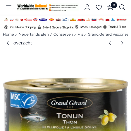
Cookievoorkeuren zijn beschikbaar. Kies instellingen of sta alle c
0
Home
/
Nederlands Eten
/
Conserven
/
Vis
/
Grand Gerard Visconser
overzicht