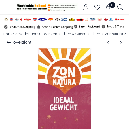
Cookievoorkeuren zijn beschikbaar. Kies instellingen of sta alle c
0
Home
/
Nederlandse Dranken
/
Thee & Cacao
/
Thee
/
Zonnatura
/
overzicht