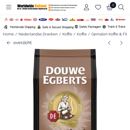
Cookievoorkeuren zijn beschikbaar. Kies instellingen of sta alle c
0
Home
/
Nederlandse Dranken
/
Koffie
/
Koffie
/
Gemalen Koffie & Filte
overzicht