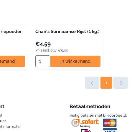
rriepoeder
Chan's Surinaamse Rijst (1 kg.)
btw: 4,68
Prijs: 4,59, inclusief btw: 5,00
€4,59
oek
pindakaas
rookworst
Sambal
Sate
saté
remia
salmiak
satesaus
Satésaus
Prijs incl. btw:
€5,00
Chan's Massala Kerriepoeder (300 gr.)
Aantal kiezen voor Chan's Surinaamse Rijst (1 kg
kelmand
In winkelmand
1
nt
Betaalmethoden
nt
Veilig betalen met bijvoorbeeld:
ount
tinformatie