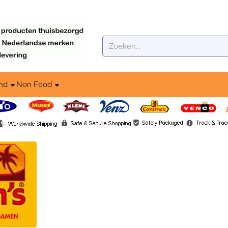
ookies toe.
Zoeken
nd
Non Food