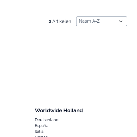
Sorteermethode
2
Artikelen
.)
Worldwide Holland
Deutschland
España
Italia