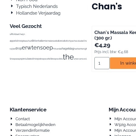
Chan's
Typisch Nederlands
Hollandse Verjaardag
Veel Gezocht
Chan's Massala Ke
Ah
1
Albert heijn
(300 gr.)
appelstroop
Bitterballen
calve
calvé
conimex
beschuit
brinta
brood
chips
chocolade
Chocomel
curry
De
Prijs: 4,29, inclusief 
€4,29
erwtensoep
drop
hagelslag
kaas
ontbijtk
ruijter
Frikandel
haribo
Honig
katja
Ketjap
knorr
koffie
Kroket
Kruiden
Prijs incl. btw:
€4,68
the
speculaas
stroop
Snoep
soep
stroopwafel
Stroopwafels
unox
venco
vla
vlokken
Aantal kiezen voor 
In win
Klantenservice
Mijn Accou
Contact
Mijn Accou
Betaalmogelijkheden
Wijzig Acc
Verzendinformatie
Mijn Accoun