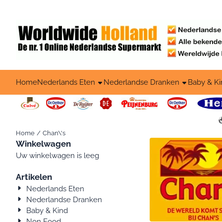
Cookievoorkeuren zijn beschikbaar. Kies instellingen of sta alle c
Home
Nederlands Eten
Nederlandse Dranken
Baby & Ki
Home
/
Chan\'s
Winkelwagen
Uw winkelwagen is leeg
Artikelen
Nederlands Eten
Nederlandse Dranken
Baby & Kind
Non Food