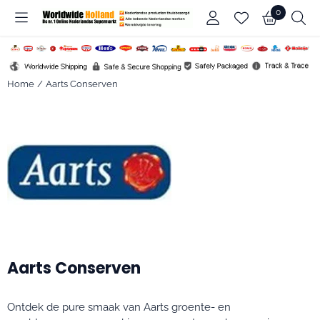
Cookievoorkeuren zijn beschikbaar. Kies instellingen of sta alle c
0
Home
/
Aarts Conserven
Aarts Conserven
Ontdek de pure smaak van Aarts groente- en