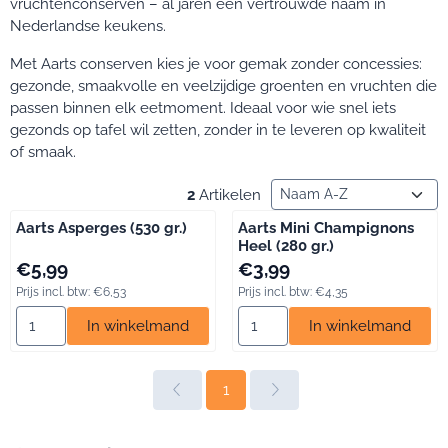
vruchtenconserven – al jaren een vertrouwde naam in
Nederlandse keukens.
Met Aarts conserven kies je voor gemak zonder concessies:
gezonde, smaakvolle en veelzijdige groenten en vruchten die
passen binnen elk eetmoment. Ideaal voor wie snel iets
gezonds op tafel wil zetten, zonder in te leveren op kwaliteit
of smaak.
Sorteermethode
2
Artikelen
Aarts Asperges (530 gr.)
Aarts Mini Champignons
Heel (280 gr.)
Prijs: 5,99, inclusief btw: 6,53
Prijs: 3,99, inclusief btw: 4,35
€5,99
€3,99
Prijs incl. btw:
€6,53
Prijs incl. btw:
€4,35
Aantal kiezen voor Aarts Asperges (530 gr.)
Aantal kiezen voor Aarts Mini
In winkelmand
In winkelmand
1